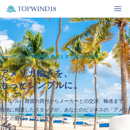
アメリカ西海岸を拠点とする輸出入代行
アメリカ輸入を、
もっとシンプルに。
アパレル・雑貨の買付からメーカーとの交渉、輸送まで。
現地に精通したスタッフが、あなたのビジネスの「アメリ
カとの窓口」になります。